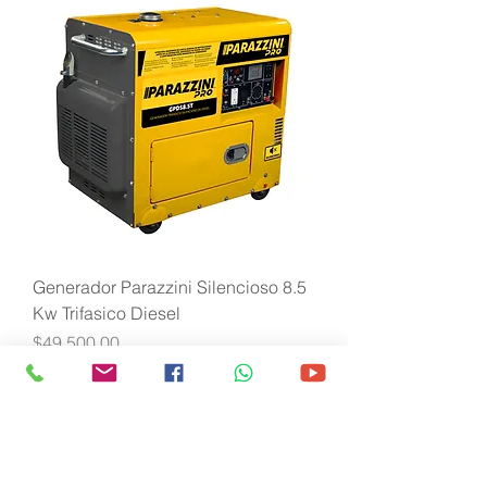
Generador Parazzini Silencioso 8.5
Kw Trifasico Diesel
Precio
$49,500.00