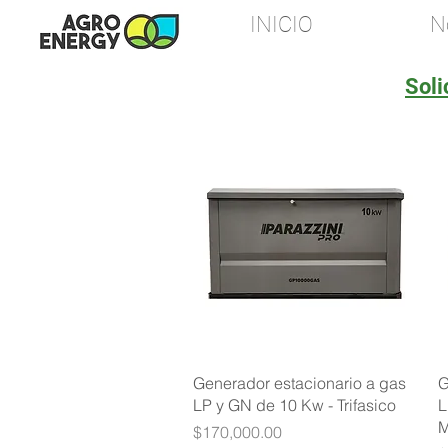
INICIO
N
Soli
Vista rápida
Generador estacionario a gas
G
LP y GN de 10 Kw - Trifasico
L
M
Precio
$170,000.00