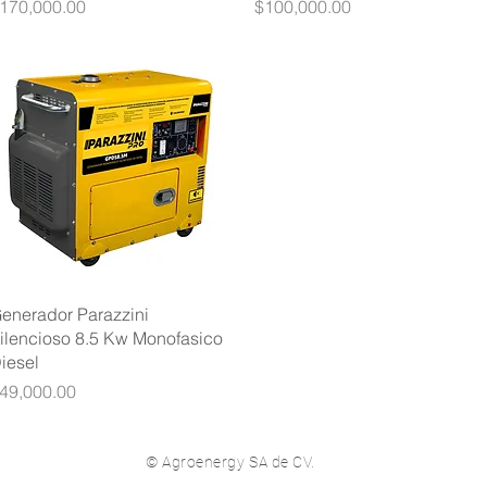
recio
Precio
170,000.00
$100,000.00
Vista rápida
enerador Parazzini
ilencioso 8.5 Kw Monofasico
iesel
recio
49,000.00
© Agroenergy SA de CV.