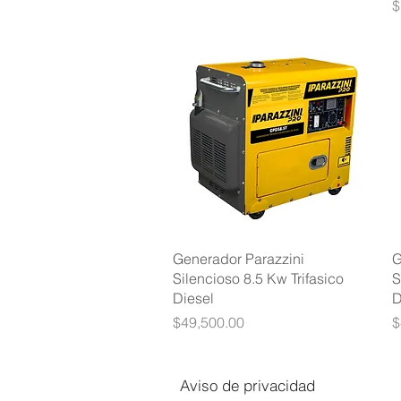
P
$
Vista rápida
Generador Parazzini
G
Silencioso 8.5 Kw Trifasico
S
Diesel
D
Precio
P
$49,500.00
$
Aviso de privacidad