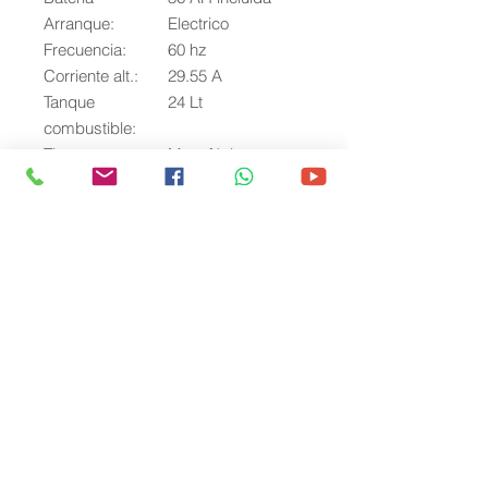
Arranque:
Electrico
Frecuencia:
60 hz
Corriente alt.:
29.55 A
Tanque
24 Lt
combustible:
Tipo:
Monofásico
silencioso 127 /
220 v
Salida prom. /
6.5 kW / 7.0 kW
máx.
Regulador de
Smartgen 501
tensión
Control:
Panel digital
Smartgen
Nivel de ruido
72 dB @ 7 m
Dimensiones:
91 x 52 x 84 cm
Peso:
170 kg
Aceite de
Kawashima 15w-