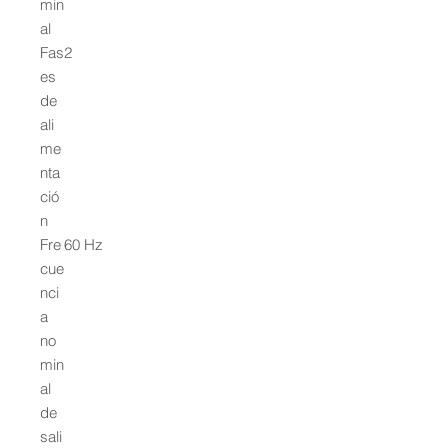
min
al
Fas
2
es
de
ali
me
nta
ció
n
Fre
60 Hz
cue
nci
a
no
min
al
de
sali