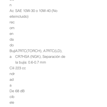
n
Ac
SAE 10W-30 o 10W-40 (No
eite
incluido)
rec
om
en
da
do
Bují
A7RTC(TORCH), A7RTC(LD),
a
CR7HSA (NGK), Separación de
la bujía: 0.6-0.7 mm
Cili
223 cc
ndr
ad
a
De
68 dB
cib
ele