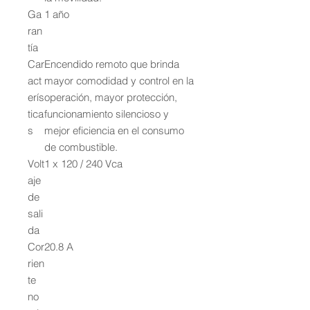
Ga
1 año
ran
tía
Car
Encendido remoto que brinda
act
mayor comodidad y control en la
erís
operación, mayor protección,
tica
funcionamiento silencioso y
s
mejor eficiencia en el consumo
de combustible.
Volt
1 x 120 / 240 Vca
aje
de
sali
da
Cor
20.8 A
rien
te
no