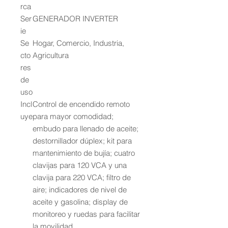
rca
Ser
GENERADOR INVERTER
ie
Se
Hogar, Comercio, Industria,
cto
Agricultura
res
de
uso
Incl
Control de encendido remoto
uye
para mayor comodidad;
embudo para llenado de aceite;
destornillador dúplex; kit para
mantenimiento de bujía; cuatro
clavijas para 120 VCA y una
clavija para 220 VCA; filtro de
aire; indicadores de nivel de
aceite y gasolina; display de
monitoreo y ruedas para facilitar
la movilidad.