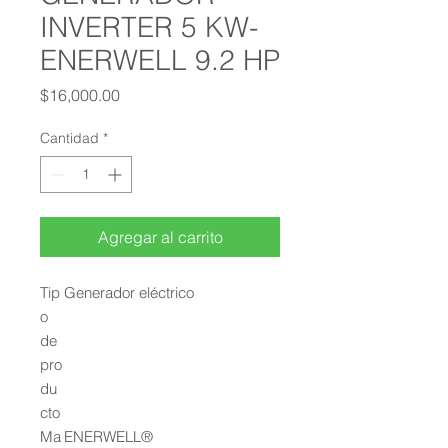
INVERTER 5 KW-
ENERWELL 9.2 HP
Precio
$16,000.00
Cantidad
*
Agregar al carrito
Tip
Generador eléctrico
o
de
pro
du
cto
Ma
ENERWELL®