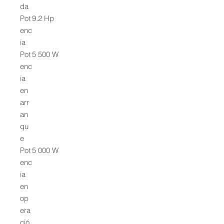
da
Pot
9.2 Hp
enc
ia
Pot
5 500 W
enc
ia
en
arr
an
qu
e
Pot
5 000 W
enc
ia
en
op
era
ció