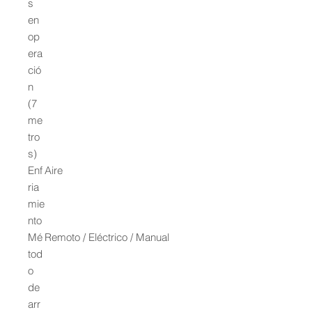
s
en
op
era
ció
n
(7
me
tro
s)
Enf
Aire
ria
mie
nto
Mé
Remoto / Eléctrico / Manual
tod
o
de
arr