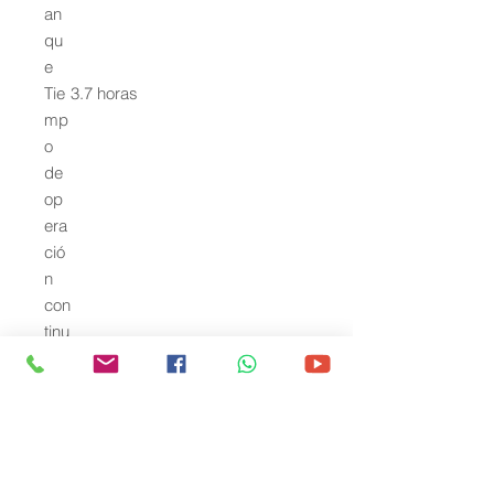
an
qu
e
Tie
3.7 horas
mp
o
de
op
era
ció
n
con
tinu
a
Tie
4
mp
os
del
Mo