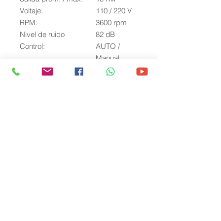
Voltaje:
110 / 220 V
RPM:
3600 rpm
Nivel de ruido
82 dB
Control:
AUTO /
Manual
ATS (Automatic
Si
Transfer Switch
Dimensiones:
114 x 69 x
65 cm
Peso:
170 kg
Capacidad de aceite
1.2 L
Con sistema de
air-cooled
enfriamiento
Sist. regulador de
AVR Digital
voltaje (AVR)
THD (distorsión
<5%
armónica)
Arranque:
Electrico