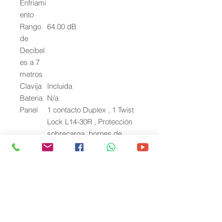
Enfriami
ento
Rango
64.00 dB
de
Decibel
es a 7
metros
Clavija
Incluida
Bateria
N/a
Panel
1 contacto Duplex , 1 Twist
Lock L14-30R , Protección
sobrecarga, bornes de
salida a 12 VCD, conector
USB + display VFT + Eco
Switch
Incluye
Llave de bujia , desarmador
MOTOR
Marca del Motor
Thunder