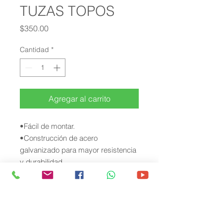
TUZAS TOPOS
Precio
$350.00
Cantidad
*
Agregar al carrito
•Fácil de montar.
•Construcción de acero
galvanizado para mayor resistencia
y durabilidad.
•Las partes móviles están
completamente por debajo de la
superficie del piso, de forma segura
lejos de los niños y mascotas.
•Se puede utilizar en todo tipo de